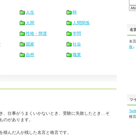
人生
時
人間
人間関係
名
性格・態度
学問
名
営
国家
社会
板
自然
職業
ツ
Twit
き、仕事がうまくいかないとき、受験に失敗したとき…そ
格
ものがあります。
を積んだ人が残した名言と格言です。