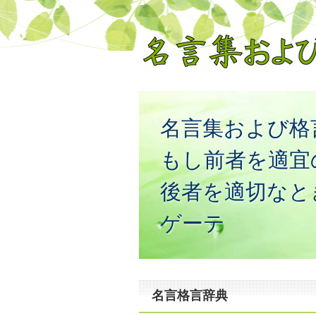
名言集および格
もし前者を適宜
後者を適切なと
ゲーテ
名言格言辞典