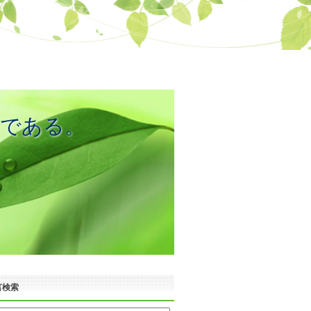
宝である。
言検索