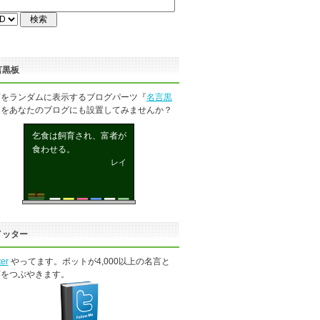
言黒板
言をランダムに表示するブログパーツ『
名言黒
』をあなたのブログにも設置してみませんか？
乞食は飼育され、富者が
食わせる。
レイ
イッター
ter
やってます。ボットが4,000以上の名言と
言をつぶやきます。