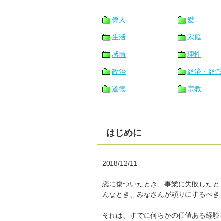
偉人
愛
生活
家庭
感情
理性
政治
経済・経
道徳
宗教
はじめに
2018/12/11
恋に傷ついたとき、事業に失敗したと
んなとき、みなさんが頼りにするべき
それは、すでに何らかの価値ある経験