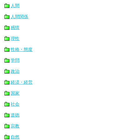
人間
人間関係
感情
理性
性格・態度
学問
政治
経済・経営
国家
社会
道徳
宗教
自然