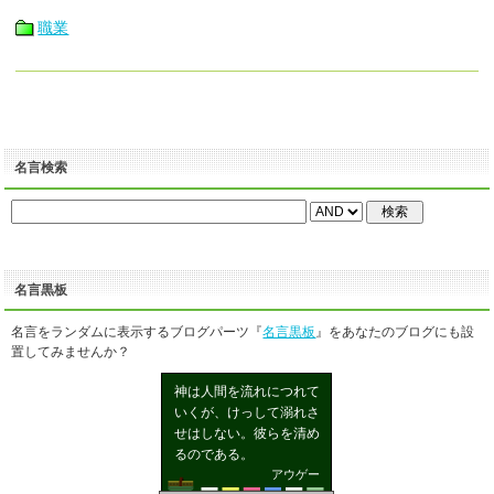
職業
名言検索
名言黒板
名言をランダムに表示するブログパーツ『
名言黒板
』をあなたのブログにも設
置してみませんか？
神は人間を流れにつれて
いくが、けっして溺れさ
せはしない。彼らを清め
るのである。
アウゲー