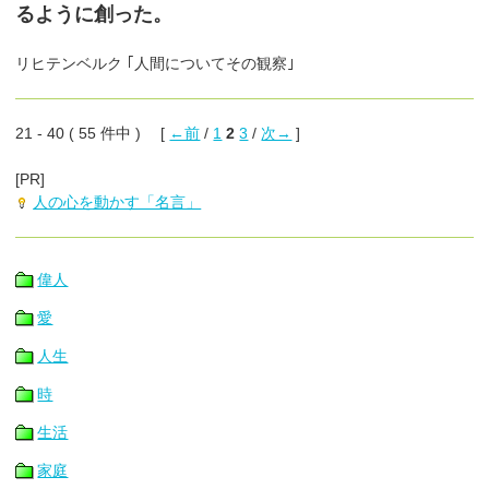
るように創った。
リヒテンベルク ｢人間についてその観察｣
21 - 40 ( 55 件中 ) [
←前
/
1
2
3
/
次→
]
[PR]
人の心を動かす「名言」
偉人
愛
人生
時
生活
家庭