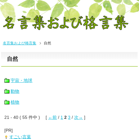
名言集および格言集
自然
自然
宇宙・地球
動物
植物
21 - 40 ( 55 件中 ) [
←前
/
1
2
3
/
次→
]
[PR]
すごい言葉