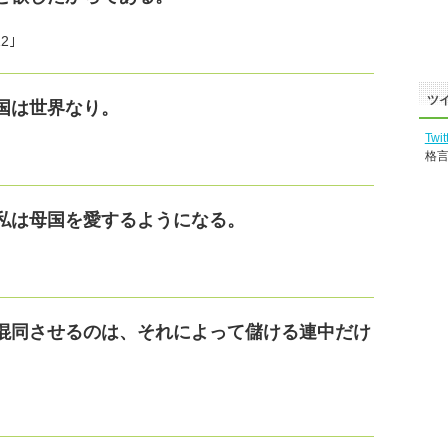
2｣
ツ
国は世界なり。
Twit
格
私は母国を愛するようになる。
混同させるのは、それによって儲ける連中だけ