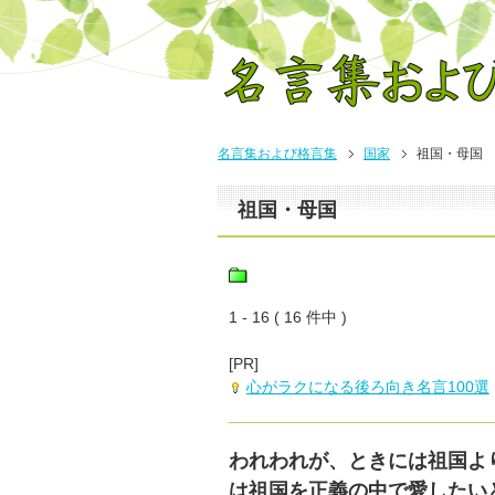
名言集および格言集
国家
祖国・母国
祖国・母国
1 - 16 ( 16 件中 )
[PR]
心がラクになる後ろ向き名言100選
われわれが、ときには祖国よ
は祖国を正義の中で愛したい