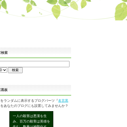
言検索
言黒板
言をランダムに表示するブログパーツ『
名言黒
』をあなたのブログにも設置してみませんか？
一人の殺害は悪漢を生
み、百万の殺害は英雄を
生む。数量は神聖化す