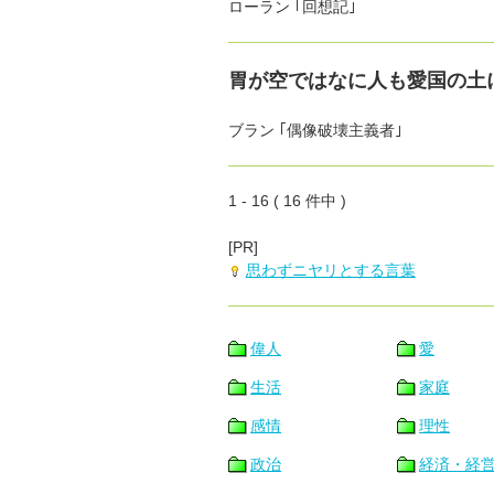
ローラン ｢回想記｣
胃が空ではなに人も愛国の土
ブラン ｢偶像破壊主義者｣
1 - 16 ( 16 件中 )
[PR]
思わずニヤリとする言葉
偉人
愛
生活
家庭
感情
理性
政治
経済・経