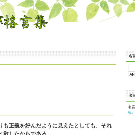
名
名
名
板
りも正義を好んだように見えたとしても、それ
と欲したからである。