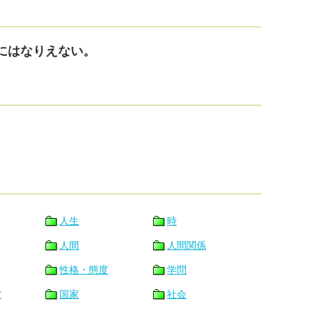
にはなりえない。
人生
時
人間
人間関係
性格・態度
学問
営
国家
社会