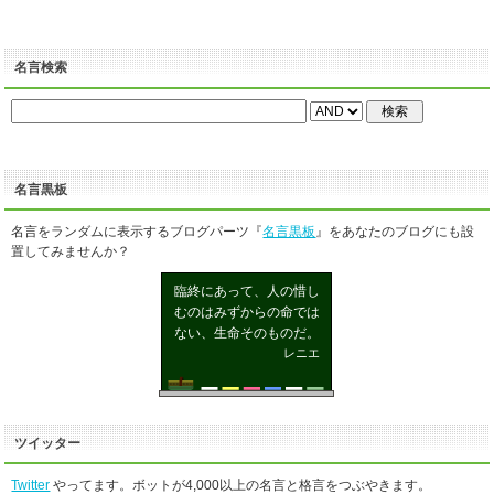
名言検索
名言黒板
名言をランダムに表示するブログパーツ『
名言黒板
』をあなたのブログにも設
置してみませんか？
臨終にあって、人の惜し
むのはみずからの命では
ない、生命そのものだ。
レニエ
ツイッター
Twitter
やってます。ボットが4,000以上の名言と格言をつぶやきます。