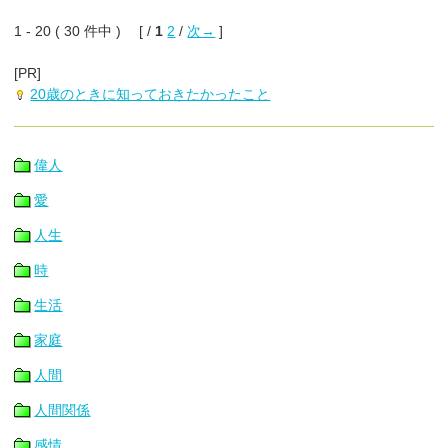
1 - 20 ( 30 件中 ) [ /
1
2
/
次→
]
[PR]
20歳のときに知っておきたかったこと
偉人
愛
人生
時
生活
家庭
人間
人間関係
感情