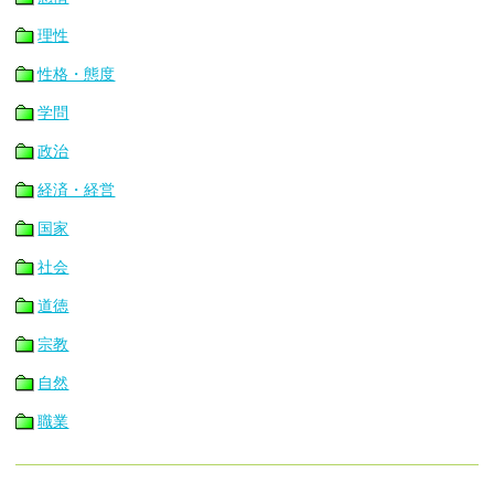
理性
性格・態度
学問
政治
経済・経営
国家
社会
道徳
宗教
自然
職業