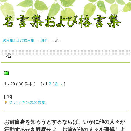
名言集および格言集
理性
心
心
1 - 20 ( 30 件中 ) [ /
1
2
/
次→
]
[PR]
スナフキンの名言集
お前自身を知ろうとするならば、いかに他の人々が
行動するかを観察せよ。お前が他の人々を理解しよ