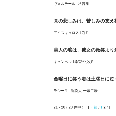
ヴォルテール ｢格言集｣
真の悲しみは、苦しみの支え
アイスキュロス ｢断片｣
美人の涙は、彼女の微笑より
キャンベル ｢希望の悦び｣
金曜日に笑う者は土曜日に泣
ラシーヌ ｢訴訟人-一幕二場｣
21 - 28 ( 28 件中 ) [
←前
/
1
2
/ ]