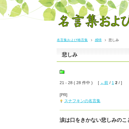
名言集および格言集
感情
悲しみ
悲しみ
21 - 28 ( 28 件中 ) [
←前
/
1
2
/ ]
[PR]
スナフキンの名言集
涙は口をきかない悲しみのこ