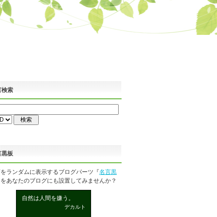
言検索
言黒板
言をランダムに表示するブログパーツ『
名言黒
』をあなたのブログにも設置してみませんか？
自然は人間を嫌う。
デカルト