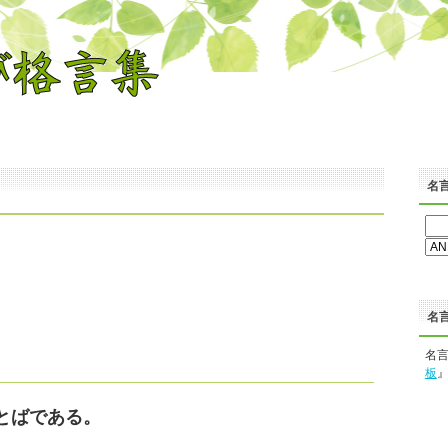
名
名
名
板
とばである。