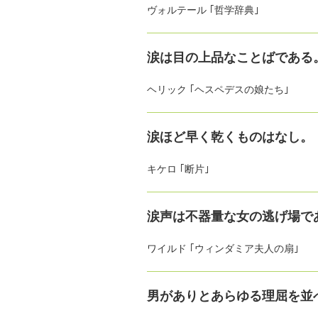
ヴォルテール ｢哲学辞典｣
涙は目の上品なことばである
ヘリック ｢ヘスペデスの娘たち｣
涙ほど早く乾くものはなし。
キケロ ｢断片｣
涙声は不器量な女の逃げ場で
ワイルド ｢ウィンダミア夫人の扇｣
男がありとあらゆる理屈を並