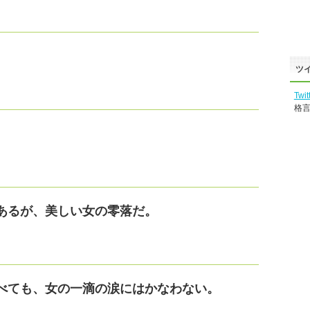
。
ツ
Twit
格
あるが、美しい女の零落だ。
べても、女の一滴の涙にはかなわない。