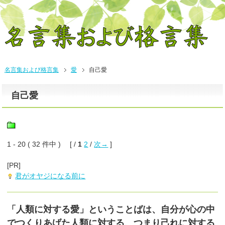
名言集および格言集
愛
自己愛
自己愛
1 - 20 ( 32 件中 ) [ /
1
2
/
次→
]
[PR]
君がオヤジになる前に
「人類に対する愛」ということばは、自分が心の中
でつくりあげた人類に対する、つまり己れに対する