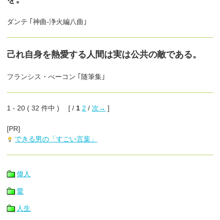
ダンテ ｢神曲-浄火編八曲｣
己れ自身を熱愛する人間は実は公共の敵である。
フランシス・べーコン ｢随筆集｣
1 - 20 ( 32 件中 ) [ /
1
2
/
次→
]
[PR]
できる男の「すごい言葉」
偉人
愛
人生