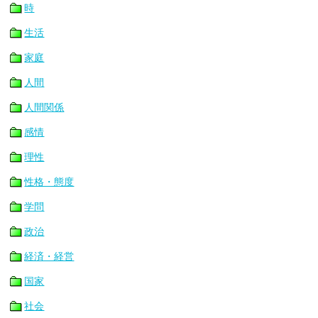
時
生活
家庭
人間
人間関係
感情
理性
性格・態度
学問
政治
経済・経営
国家
社会