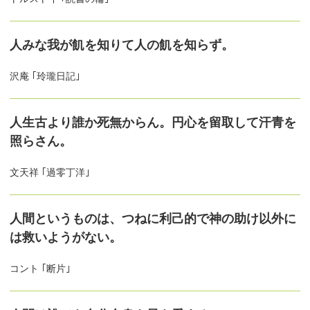
人みな我が飢を知りて人の飢を知らず。
沢庵 ｢玲瓏日記｣
人生古より誰か死無からん。円心を留取して汗青を
照らさん。
文天祥 ｢過零丁洋｣
人間というものは、つねに利己的で神の助け以外に
は救いようがない。
コント ｢断片｣